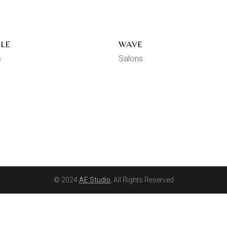
LE
WAVE
s
Salons
© 2024
AE Studio
, All Rights Reserved